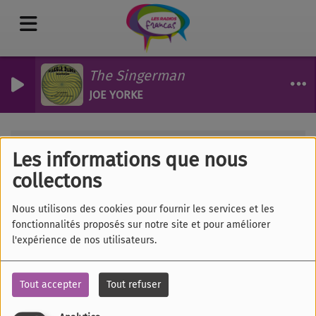
The Singerman
JOE YORKE
Les émissions
Citoyen.nes du monde
Les informations que nous
RSS
Citoyen.nes du monde
collectons
Nous utilisons des cookies pour fournir les services et les
fonctionnalités proposés sur notre site et pour améliorer
l'expérience de nos utilisateurs.
Tous
Lu
Ma
Me
Je
Ve
Sa
Di
Tout accepter
Tout refuser
CITOYEN.NES DU MONDE