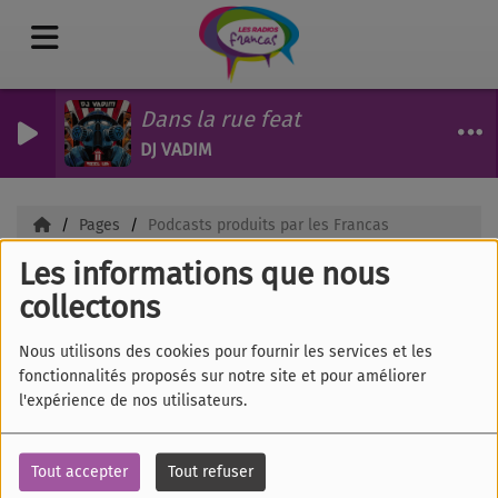
Dans la rue feat
DJ VADIM
Pages
Podcasts produits par les Francas
Les informations que nous
Podcasts produits par
collectons
les Francas
Nous utilisons des cookies pour fournir les services et les
fonctionnalités proposés sur notre site et pour améliorer
l'expérience de nos utilisateurs.
07 JUILLET 2025
Tout accepter
Tout refuser
Six associations départementales des Francas sont