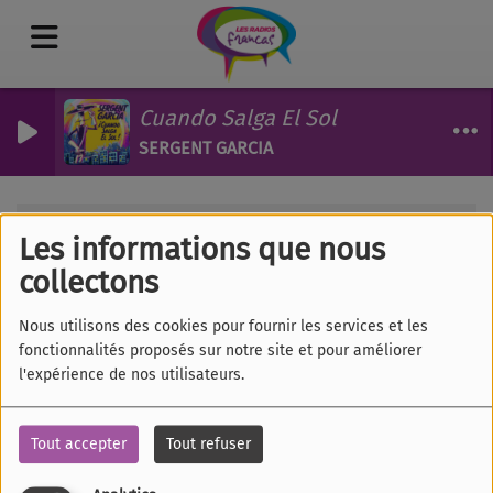
Cuando Salga El Sol
SERGENT GARCIA
Les émissions
Oser les sciences
RSS
Les informations que nous
Oser les sciences
collectons
Nous utilisons des cookies pour fournir les services et les
fonctionnalités proposés sur notre site et pour améliorer
l'expérience de nos utilisateurs.
Tous
Lu
Ma
Me
Je
Ve
Sa
Di
Tout accepter
Tout refuser
OSER LES SCIENCES