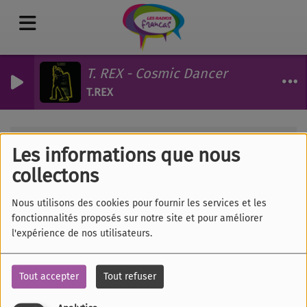
T. REX - Cosmic Dancer
T.REX
Les émissions
Oser les sciences
RSS
Les informations que nous
Oser les sciences
collectons
Nous utilisons des cookies pour fournir les services et les
fonctionnalités proposés sur notre site et pour améliorer
l'expérience de nos utilisateurs.
Tous
Lu
Ma
Me
Je
Ve
Sa
Di
Tout accepter
Tout refuser
OSER LES SCIENCES