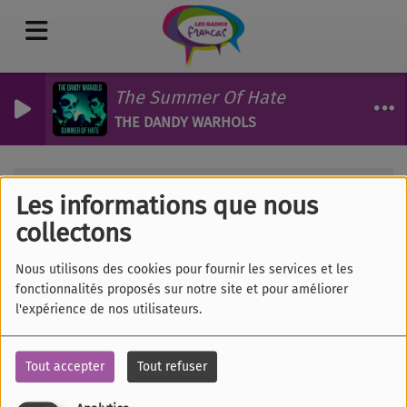
The Summer Of Hate
THE DANDY WARHOLS
Les émissions
Place aux arts
RSS
Les informations que nous
Place aux arts
collectons
Nous utilisons des cookies pour fournir les services et les
fonctionnalités proposés sur notre site et pour améliorer
l'expérience de nos utilisateurs.
Tous
Lu
Ma
Me
Je
Ve
Sa
Di
Tout accepter
Tout refuser
PLACE AUX ARTS