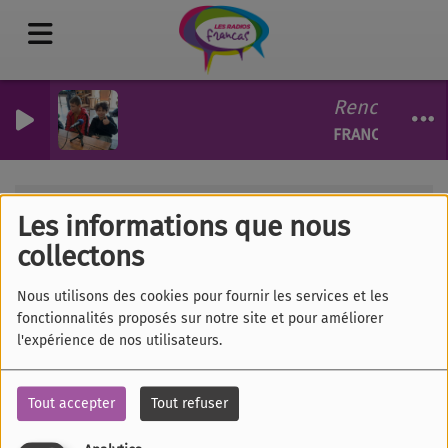
Rencontre en
FRANCAS 40
Les émissions
La formation a la parole
Les informations que nous
RSS
La formation a la
collectons
parole
Nous utilisons des cookies pour fournir les services et les
fonctionnalités proposés sur notre site et pour améliorer
l'expérience de nos utilisateurs.
Tout accepter
Tout refuser
Tous
Lu
Ma
Me
Je
Ve
Sa
Di