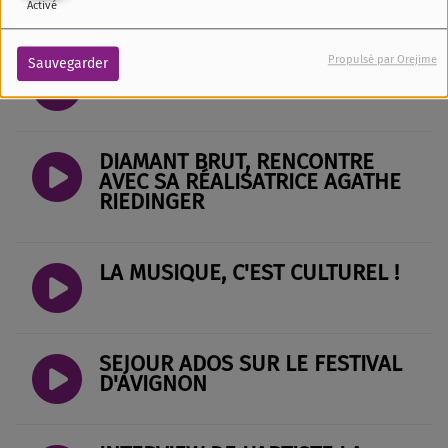
Activé
Propulsé par Orejime
Sauvegarder
ALICE ET SES MALICES
DIAMANT BRUT, RENCONTRE
AVEC SA RÉALISATRICE AGATHE
RIEDINGER
LA MUSIQUE, C'EST CULTUREL !
SÉJOUR ADOS SUR LE FESTIVAL
D'AVIGNON