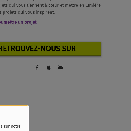
jets qui vous tiennent à cœur et mettre en lumière
s projets qui vous inspirent.
oumettre un projet
RETROUVEZ-NOUS SUR
és sur notre