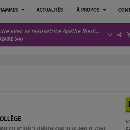
RAMMES
ACTUALITÉS
À PROPOS
CONT
Diamant brut, rencontre avec sa réalisatrice Agathe Riedinger
AZAIRE (44)
COLLÈGE
E
po
utes nos émissions réalisées dans les collèges et lycées.