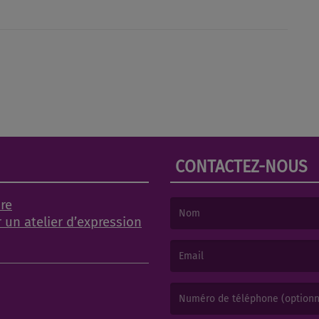
CONTACTEZ-NOUS
ire
r un atelier d’expression
(Le nom est obligatoire. )
(L’email est obligatoire. )