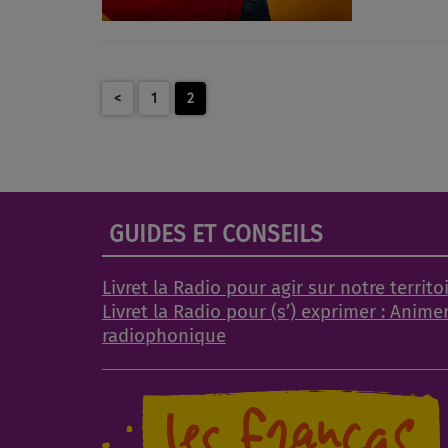
<
1
2
GUIDES ET CONSEILS
Livret la Radio pour agir sur notre territo
Livret la Radio pour (s’) exprimer : Anime
radiophonique