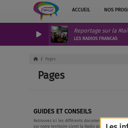
ACCUEIL
NOS PROG
Reportage sur la Mai
LES RADIOS FRANCAS
Pages
Pages
GUIDES ET CONSEILS
Retrouvez ici les différents documents et liens pour accompagner 
Les in
sur notre territoire Livret la Radio pour (s’) exprim