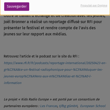
Propulsé par Orejime
Sauvegarder
Outre le travail d’échange et de création avec les jeunes,
Joël Bronner a réalisé un reportage diffusé sur RFI pour
présenter le festival et rendre compte de l’avis des
jeunes sur leur rapport aux médias.
Retrouvez l'article et le podcast sur le site du RFI :
https://www.rfi.fr/fr/podcasts/reportage-international/20250423-en-
gr%C3%A8ce-un-festival-radiophonique-pour-%C3%A9duquer-les-
jeunes-europ%C3%A9ens-aux-m%C3%A9dias-et-%C3%A0-l-
information
Le projet « Kids Radio Europe » est porté par
un consortium de
partenaires européens :
Les Francas
,
tjfbg gGmbH
,
European School